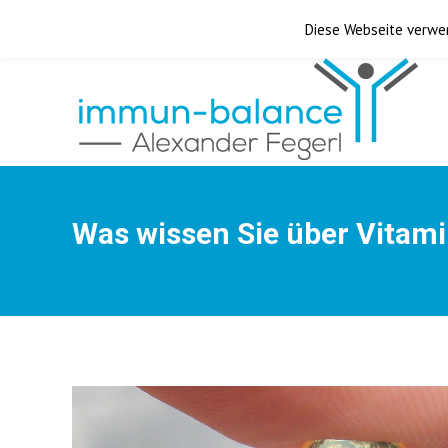
über mich
|
Downloads
|
FAQ
|
Kontakt
Diese Webseite verwen
Was wissen Sie über Vitam