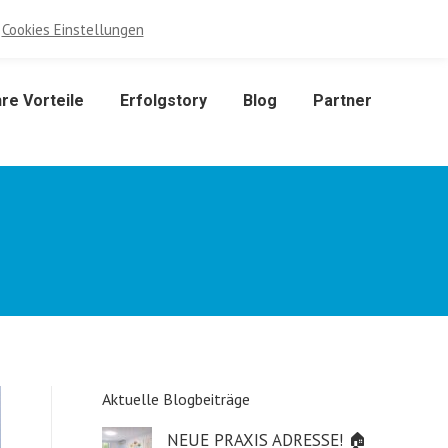
3 699 123 844 80
info@immun-balance.at
Facebook
Cookies Einstellungen
page
opens
hre Vorteile
Erfolgstory
Blog
Partner
in
new
window
Aktuelle Blogbeiträge
NEUE PRAXIS ADRESSE! 🏠