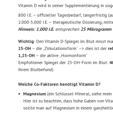
Vitamin D wird in seiner Supplementierung in soge
800 I.E. – offizieller Tagesbedarf, längerfristig (
2.000-5.000 I.E. – therapeutische Dosierung, mitte
Hinweis
:
1.000 I.E.
entsprechen
25 Mikrogramm
Wichtig
: Den Vitamin D-Spiegel im Blut misst m
25-OH
– die „Zirkulationsform“ –> dies ist der
re
1,25-OH
– die aktive „Hormonform“
Empfohlener Spiegel der 25-OH-Form im Blut:
4
Ihrem Blutbefund)
Welche Co-Faktoren benötigt Vitamin D?
Magnesium
(ein Schlüssel-Mineral, siehe mein
Hier ist zu beachten, dass hohe Gaben von Vi
sollte man auf Magnesium in einem ganzheitl