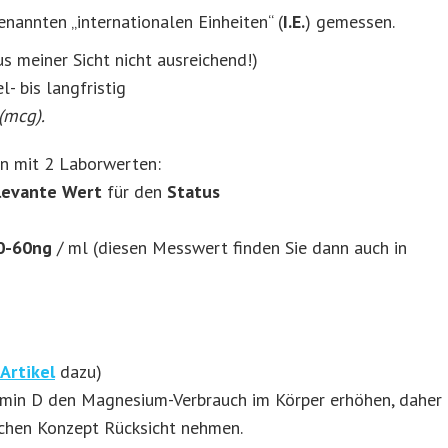
nannten „internationalen Einheiten“ (
I.E.
) gemessen.
aus meiner Sicht nicht ausreichend!)
l- bis langfristig
(mcg).
an mit 2 Laborwerten:
levante Wert
für den
Status
0-60ng
/ ml (diesen Messwert finden Sie dann auch in
Artikel
dazu)
tamin D den Magnesium-Verbrauch im Körper erhöhen, daher
ichen Konzept Rücksicht nehmen.