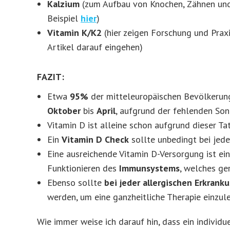
Kalzium
(zum Aufbau von Knochen, Zähnen und 
Beispiel
hier
)
Vitamin K/K2
(hier zeigen Forschung und Prax
Artikel darauf eingehen)
FAZIT:
Etwa
95%
der mitteleuropäischen Bevölkerun
Oktober
bis
April
, aufgrund der fehlenden Son
Vitamin D ist alleine schon aufgrund dieser T
Ein
Vitamin D Check
sollte unbedingt bei jed
Eine ausreichende Vitamin D-Versorgung ist ei
Funktionieren des
Immunsystems
, welches ge
Ebenso sollte
bei jeder allergischen Erkrank
werden, um eine ganzheitliche Therapie einzule
Wie immer weise ich darauf hin, dass ein individ