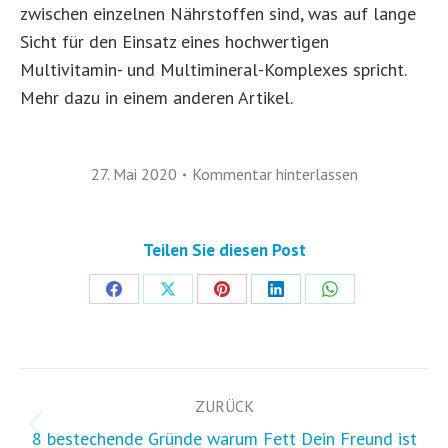
zwischen einzelnen Nährstoffen sind, was auf lange
Sicht für den Einsatz eines hochwertigen
Multivitamin- und Multimineral-Komplexes spricht.
Mehr dazu in einem anderen Artikel.
27. Mai 2020
Kommentar hinterlassen
Teilen Sie diesen Post
Share
Share
Share
Share
Share
on
on
on
on
on
Facebook
X
Pinterest
LinkedIn
WhatsApp
Kommentarnavigation
ZURÜCK
Vorheriger
8 bestechende Gründe warum Fett Dein Freund ist