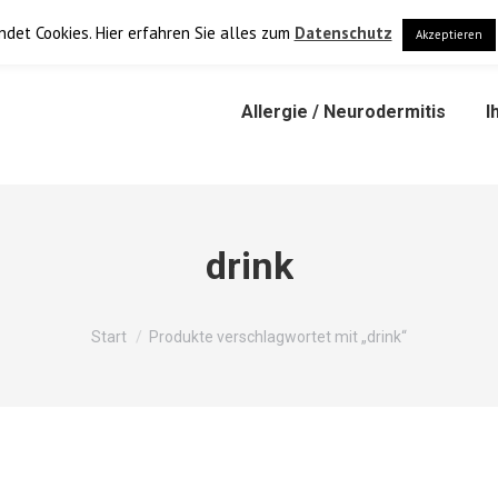
+4
det Cookies. Hier erfahren Sie alles zum
Datenschutz
Akzeptieren
Allergie / Neurodermitis
I
drink
Sie befinden sich hier:
Start
Produkte verschlagwortet mit „drink“